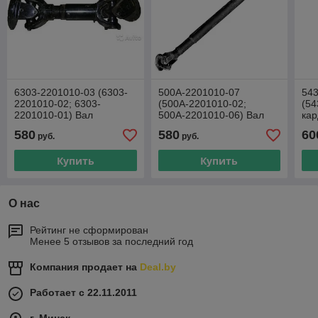
6303-2201010-03 (6303-
500А-2201010-07
54
2201010-02; 6303-
(500А-2201010-02;
(54
2201010-01) Вал
500А-2201010-06) Вал
кар
карданный L= 729 мм.
карданный L= 1824 мм.
МАЗ
580
580
60
руб.
руб.
МАЗ фланец на 8 отв.
МАЗ фланец на 8 отв.
Купить
Купить
О нас
Рейтинг не сформирован
Менее 5 отзывов за последний год
Компания продает на
Deal.by
Работает с 22.11.2011