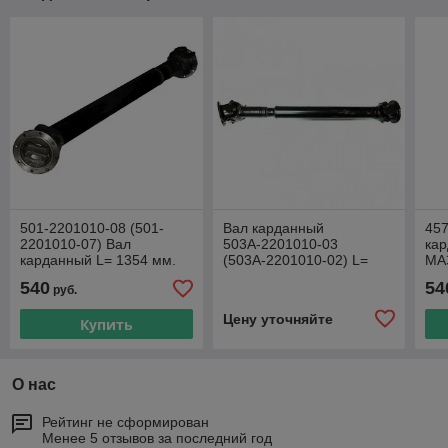
501-2201010-08 (501-
Вал карданный
45
2201010-07) Вал
503А-2201010-03
ка
карданный L= 1354 мм.
(503А-2201010-02) L=
МАЗ
МАЗ фланец на 8 отв.
1274 мм. МАЗ фланец на
-45
540
54
руб.
8 отв.
Цену уточняйте
Купить
О нас
Рейтинг не сформирован
Менее 5 отзывов за последний год