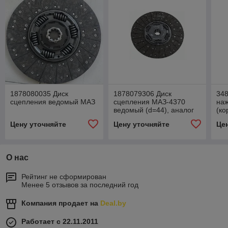
1878080035 Диск
1878079306 Диск
34
сцепления ведомый МАЗ
сцепления МАЗ-4370
наж
ведомый (d=44), аналог
(ко
SACHS
ан
Цену уточняйте
Цену уточняйте
Це
О нас
Рейтинг не сформирован
Менее 5 отзывов за последний год
Компания продает на
Deal.by
Работает с 22.11.2011