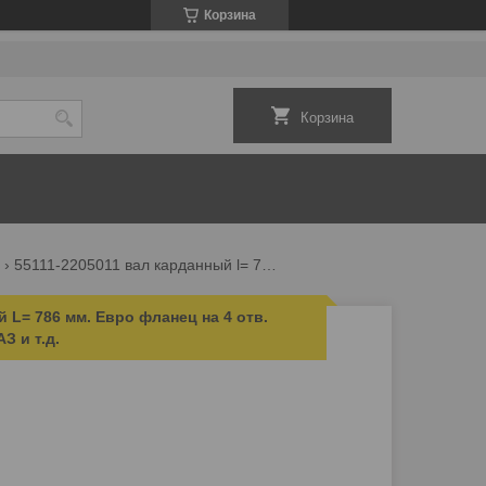
Корзина
Корзина
55111-2205011 вал карданный l= 786 мм. евро фланец на 4 отв. крестовина 50х155 мм. камаз и т.д.
 L= 786 мм. Евро фланец на 4 отв.
З и т.д.