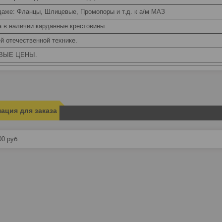
даже: Фланцы, Шлицевые, Промопоры и т.д. к а/м МАЗ
а в наличии карданные крестовины
й отечественной технике.
ВЫЕ ЦЕНЫ.
ация для заказа
00
руб.