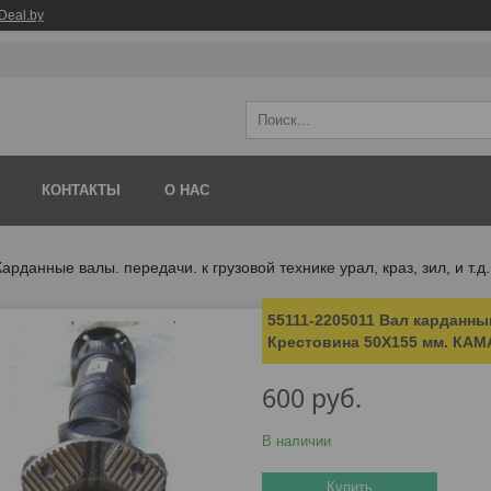
Deal.by
КОНТАКТЫ
О НАС
Карданные валы. передачи. к грузовой технике урал, краз, зил, и т.д.
55111-2205011 Вал карданный
Крестовина 50Х155 мм. КАМА
600
руб.
В наличии
Купить