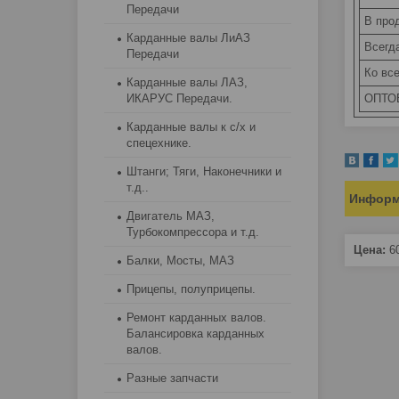
Передачи
В про
Карданные валы ЛиАЗ
Всегд
Передачи
Ко все
Карданные валы ЛАЗ,
ОПТО
ИКАРУС Передачи.
Карданные валы к с/х и
спецехнике.
Штанги; Тяги, Наконечники и
т.д..
Информ
Двигатель МАЗ,
Турбокомпрессора и т.д.
Цена:
6
Балки, Мосты, МАЗ
Прицепы, полуприцепы.
Ремонт карданных валов.
Балансировка карданных
валов.
Разные запчасти