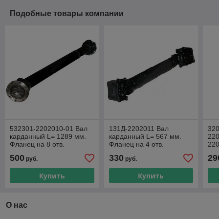
Подобные товары компании
532301-2202010-01 Вал
131Д-2202011 Вал
320
карданный L= 1289 мм.
карданный L= 567 мм.
220
Фланец на 8 отв.
Фланец на 4 отв.
220
Крестовина 50х135 мм.
Крестовина 39х118 мм.
кар
500
330
29
руб.
руб.
УРАЛ и т.д.
ЗИЛ и т.д.
Фла
Кре
Купить
Купить
О нас