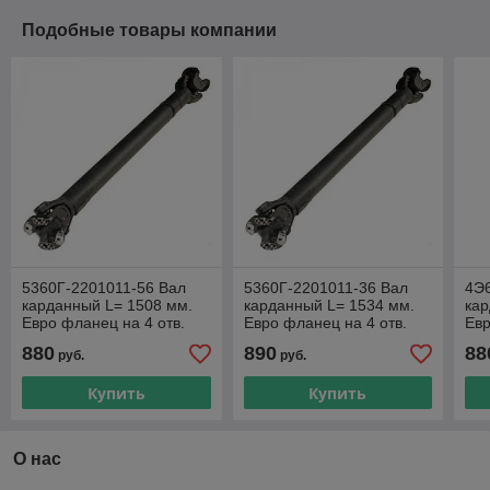
Подобные товары компании
5360Г-2201011-56 Вал
5360Г-2201011-36 Вал
4Э
карданный L= 1508 мм.
карданный L= 1534 мм.
кар
Евро фланец на 4 отв.
Евро фланец на 4 отв.
Евр
Крестовина 57Х152 мм.
Крестовина 57Х152 мм.
Кре
880
890
88
руб.
руб.
КАМАЗ и т.д.
КАМАЗ и т.д.
Купить
Купить
О нас