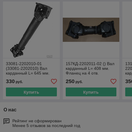
33081-2202010-01
157КД-2202011-02 () Вал
131
(33081-2202010) Вал
карданный L= 408 мм.
220
карданный L= 645 мм.
Фланец на 4 отв.
кар
Фланец на 4 отв.
Крестовина 39х118 мм.
Фла
330
250
35
руб.
руб.
Крестовина 35х98 мм.
ЗИЛ, БЕЛАЗ, АМКАДОР и
Кре
ГАЗ и т.д.
т.д
ЗИЛ
Купить
Купить
О нас
Рейтинг не сформирован
Менее 5 отзывов за последний год