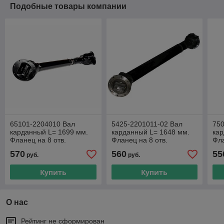
Подобные товары компании
65101-2204010 Вал
5425-2201011-02 Вал
750
карданный L= 1699 мм.
карданный L= 1648 мм.
кар
Фланец на 8 отв.
Фланец на 8 отв.
Фла
185х205. Крестовина
185х205. Крестовина
185
570
560
55
руб.
руб.
50х155 мм. КРАЗ и т.д.
50х155 мм. КАМАЗ и т.д.
50х
Купить
Купить
О нас
Рейтинг не сформирован