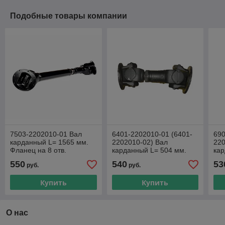
Подобные товары компании
7503-2202010-01 Вал
6401-2202010-01 (6401-
690
карданный L= 1565 мм.
2202010-02) Вал
220
Фланец на 8 отв.
карданный L= 504 мм.
кар
185х205. Крестовина
Фланец на 8 отв.
Фла
550
540
53
руб.
руб.
50х155 мм. МОАЗ и т.д.
155х175. Крестовина
185
50х155 мм. МОА
50х
Купить
Купить
О нас