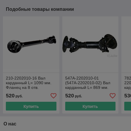
Подобные товары компании
210-2202010-16 Вал
547А-2202010-01
782
карданный L= 1090 мм.
(547А-2202010-02) Вал
220
Фланец на 8 отв.
карданный L= 869 мм.
кар
185х205. Крестовина
Фланец на 8 отв.
Фла
520
520
53
руб.
руб.
50х155 мм. КРАЗ и т.д.
155х175. Крестовина
Кре
50х155 мм. МЗК
БЕ
Купить
Купить
О нас