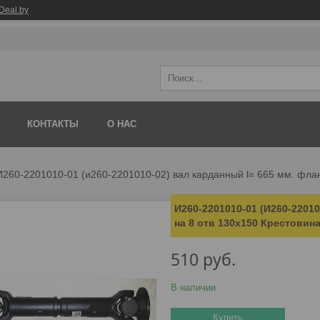
Deal.by
КОНТАКТЫ
О НАС
И260-2201010-01 (и260-2201010-02) вал карданный l= 665 мм. флан
И260-2201010-01 (И260-2201
на 8 отв 130х150 Крестовин
510
руб.
В наличии
Купить