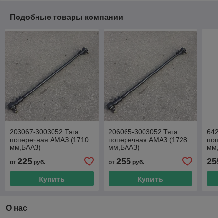
Подобные товары компании
203067-3003052 Тяга
206065-3003052 Тяга
642
поперечная АМАЗ (1710
поперечная АМАЗ (1728
поп
мм,БААЗ)
мм,БААЗ)
мм
225
255
25
от
руб.
от
руб.
Купить
Купить
О нас