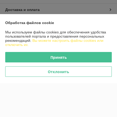
Доставка и оплата
График работы
Обработка файлов cookie
Мы используем файлы cookies для обеспечения удобства
Полная версия сайта
пользователей портала и предоставления персональных
рекомендаций.
Вы можете настроить файлы cookies или
отключить их.
Политика обработки cookies
Принять
Сайт создан на платформе Deal.by
Отклонить
Информация для покупателя
Юридическое лицо:
Частное сервисное унитарное предприятие
«Кардан Мастер»
223028, Минская область, Минский район, аг. Ждановичи, ул.
Кольцевая, 5В/1-5Б