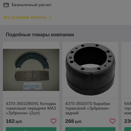
Безналичный расчет
Все условия оплаты
Подобные товары компании
4370-3501090/91 Колодка
4370-3502070 Барабан
544
тормозная передняя МАЗ
тормозной «Зубренок»
тор
«Зубренок» (2шт)
задний
ком
кр
162
268
23
руб.
руб.