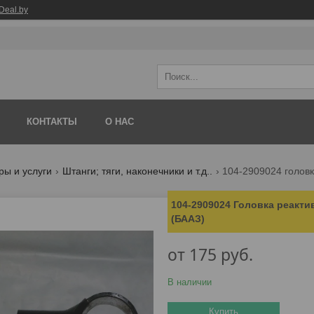
Deal.by
КОНТАКТЫ
О НАС
ры и услуги
Штанги; тяги, наконечники и т.д..
104-2909024 Головка реакти
(БААЗ)
от
175
руб.
В наличии
Купить