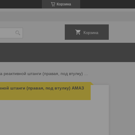
Корзина
Корзина
104-2909024 головка реактивной штанги (правая, под втулку) амаз (бааз)
вной штанги (правая, под втулку) АМАЗ